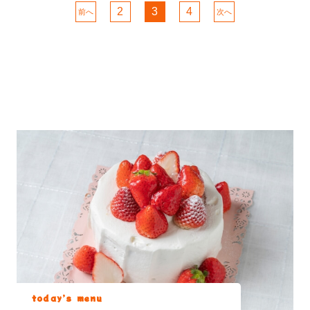
2
3
4
前へ
次へ
today’s menu